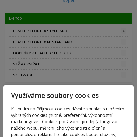
« zpět
E-shop
PLACHTY FLORTEX STANDARD
4
PLACHTY FLORTEX NESTANDARD
1
DOPLŇKY K PLACHTÁM FLORTEX
3
VÝŽIVA ZVÍŘAT
3
SOFTWARE
1
Využíváme soubory cookies
Plachty Flortex
Flortex
Kliknutím na Přijmout cookies dáváte souhlas s uložením
9. 7. 2025
vybraných cookies (nutné, preferenční, výkonnostní,
Krycí systémy Flortex nabízí profesionální ochranu balíků
marketingové). Cookies používáme pro lepší fungování
sena a slámy. Náš sortiment zahrnuje…
našeho webu, měření jeho výkonnosti a cílení a
personalizaci reklam. To jaké cookies budou uloženy,