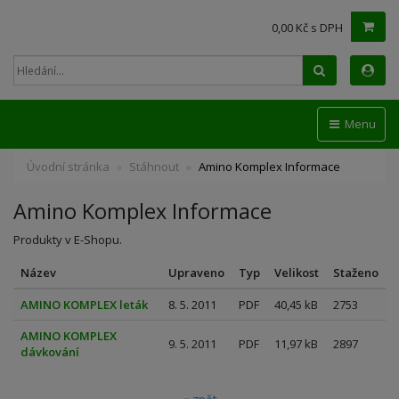
0,00 Kč s DPH
Hledat
Menu
Úvodní stránka
Stáhnout
Amino Komplex Informace
Amino Komplex Informace
Produkty v E-Shopu.
Název
Upraveno
Typ
Velikost
Staženo
AMINO KOMPLEX leták
8. 5. 2011
PDF
40,45 kB
2753
AMINO KOMPLEX
9. 5. 2011
PDF
11,97 kB
2897
dávkování