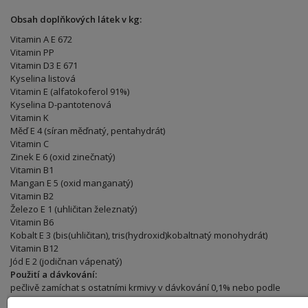
Obsah doplňkových látek v kg:
Vitamin A E 672
Vitamin PP
Vitamin D3 E 671
Kyselina listová
Vitamin E (alfatokoferol 91%)
Kyselina D-pantotenová
Vitamin K
Měď E 4 (síran měďnatý, pentahydrát)
Vitamin C
Zinek E 6 (oxid zinečnatý)
Vitamin B1
Mangan E 5 (oxid manganatý)
Vitamin B2
Železo E 1 (uhličitan železnatý)
Vitamin B6
Kobalt E 3 (bis(uhličitan), tris(hydroxid)kobaltnatý monohydrát)
Vitamin B12
Jód E 2 (jodičnan vápenatý)
Použití a dávkování:
pečlivě zamíchat s ostatními krmivy v dávkování 0,1% nebo podle
doporučení technika zkrmovat při zvýšené zátěži, terapiích, přepravě