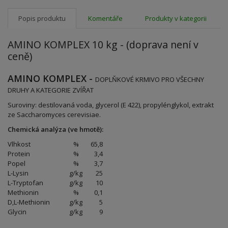
Popis produktu
Komentáře
Produkty v kategorii
AMINO KOMPLEX 10 kg - (doprava není v
ceně)
AMINO KOMPLEX -
DOPLŇKOVÉ KRMIVO PRO VŠECHNY
DRUHY A KATEGORIE ZVÍŘAT
Suroviny: destilovaná voda, glycerol (E 422), propylénglykol, extrakt
ze Saccharomyces cerevisiae.
Chemická analýza (ve hmotě):
Vlhkost
%
65,8
Protein
%
3,4
Popel
%
3,7
L-Lysin
g/kg
25
L-Tryptofan
g/kg
10
Methionin
%
0,1
D,L-Methionin
g/kg
5
Glycin
g/kg
9