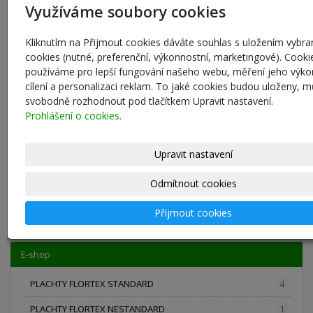
a prevenci proti stresům. Při vysoké produkci dávkovat po dobu 3-5
Využíváme soubory cookies
dnů a v případě potřeby opakovat za 7-10 dnů.
Kliknutím na Přijmout cookies dáváte souhlas s uložením vybr
cookies (nutné, preferenční, výkonnostní, marketingové). Cooki
používáme pro lepší fungování našeho webu, měření jeho výko
Uživatelský účet
cílení a personalizaci reklam. To jaké cookies budou uloženy, 
svobodně rozhodnout pod tlačítkem Upravit nastavení.
Prohlášení o cookies.
Upravit nastavení
Nová registrace
|
Zapomenuté heslo?
Odmítnout cookies
Přihlásit se
Přijmout cookies
E-shop
PLACHTY FLORTEX STANDARD
4
PLACHTY FLORTEX NESTANDARD
1