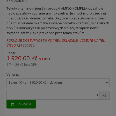
Kód: AMKX01
Tekutý vitamino-minerální produkt AMINO KOMPLEX obsahuje
navíc specificky vybrané aminokyseliny. Je vhodný pro všechna
hospodářská i domácí zvířata. Díky svému specifickému složení
působí v případě okamžité zvýšené potřeby vitaminů, minerálních
prvků a aminokyselin při stresových situací, terapiích nebo
zvýšené zátěži i jako prevence proti těmto stavům.
POKUD JE DOSTUPNOST 0 KS (NENÍ SKLADEM), VOLEJTE NA TEL.
ČÍSLO 724 666 010.
Cena:
1 920,00 Kč
s DPH
1 714,29 Kč
bez DPH
Varianty:
ks
Do košíku