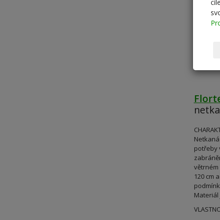
cí
sv
Pr
Flort
netka
CHARAKT
Netkaná 
potřeby 
zabráněn
větrném 
120 cm a
podmínká
Materiál
VLASTNO