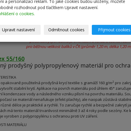
lení a personalizaci reklam. To jaké cookies budou uloženy, můžete
obodně rozhodnout pod tlačítkem Upravit nastavení.
ohlášení o cookies.
Upravit nastavení
Odmítnout cookies
Přijmout cookies
* počet zakrytých balíků je orientační a vchází z těchto roz
pro běžnou velikost balíků v ČR (průměr 1,20 m, délka 1,20 m
ex 55/160
ný prodyšný polypropylenový materiál pro ochra
ERISTIKA
2
opakovaně použitelná prodyšná krycí textilie s gramáží 160 g/m
pro zakr
vytvořit stabilní krytí. Aplikace na povrch materiálu pod úhlem 45° zaruč
í kondenzace vody a následného vzniku plísní na povrchu materiálu. So
počasí se materiál nenafukuje (efekt plachty), ale naopak zůstává stabilně p
 různé délce je praktické a rychlé. To zaručuje rychlé a bezpečné zakrytí j
ch má tento materiál trvanlivost minimálně 3 až 4 roky podle sezóny. Ke ko
 je vyroben z polypropylénu s ochranou proti UV záření.
STI MATERIÁLU