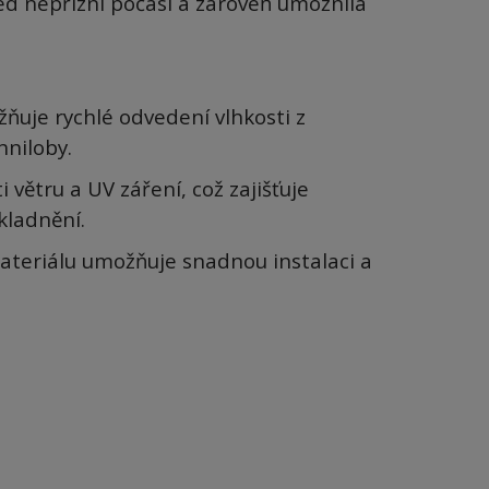
ed nepřízní počasí a zároveň umožnila
ňuje rychlé odvedení vlhkosti z
hniloby.
i větru a UV záření, což zajišťuje
kladnění.
teriálu umožňuje snadnou instalaci a