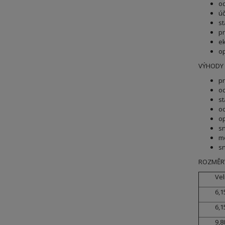
o
úč
st
p
ek
op
VÝHODY 
pr
od
st
od
op
sn
mo
sn
ROZ
Vel
6,1
6,1
9,8