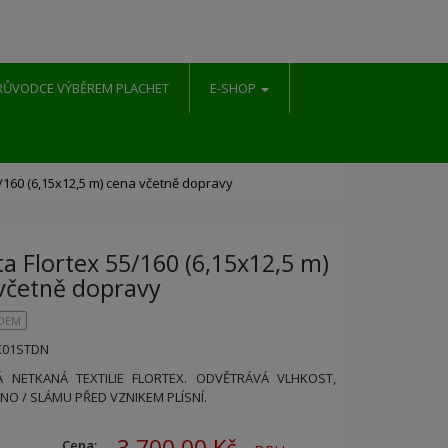
RŮVODCE VÝBĚREM PLACHET
E-SHOP
5/160 (6,15x12,5 m) cena včetně dopravy
ta Flortex 55/160 (6,15x12,5 m)
včetně dopravy
ADEM
TX01STDN
 NETKANÁ TEXTILIE FLORTEX. ODVĚTRÁVÁ VLHKOST,
NO / SLÁMU PŘED VZNIKEM PLÍSNÍ.
3 700,00 Kč
Cena: