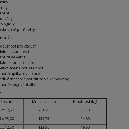
dolný
inný
abilní
rodyšný
ologický
akovaně použitelný
POUŽITÍ:
odyšnost pro vzduch
olnost vůči dešti
abilita ve větru
olnost proti protržení
akovatelná použitelnost
adná aplikace a fixace
dulárnost pro použití na velké povrchy
adné spojování dílů
MĚRY:
ikost (m)
Množství (m2)
Hmotnost (kg)
5 x 12,50
76,875
12,30
5 x 25,00
153,75
24,60
0 x 12,50
122,50
19,60