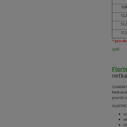
9,8
12,2
12,2
12,2
* pro do
zpět
Flort
netka
CHARAKT
Netkaná 
povrch s
VLASTNO
od
ek
úč