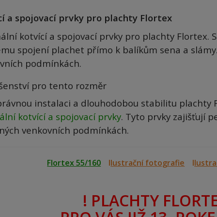
cí a spojovací prvky pro plachty Flortex
ální kotvící a spojovací prvky pro plachty Flortex
mu spojení plachet přímo k balíkům sena a slámy. Za
vních podmínkách.
ušenství pro tento rozměr
právnou instalaci a dlouhodobou stabilitu plachty
ální kotvící a spojovací prvky
. Tyto prvky zajišťují p
ných venkovních podmínkách.
Flortex 55/160
I
lustrační fotografie
I
lustra
! PLACHTY FLORTE