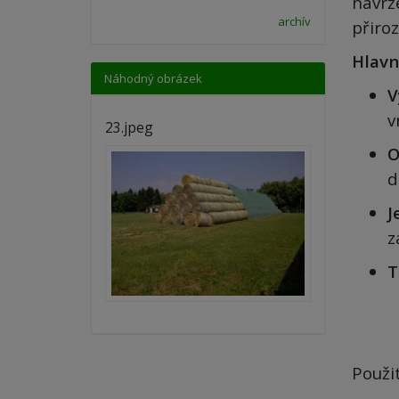
navrž
archív
přiro
Hlavn
Náhodný obrázek
V
v
23.jpeg
O
d
J
z
T
Použit