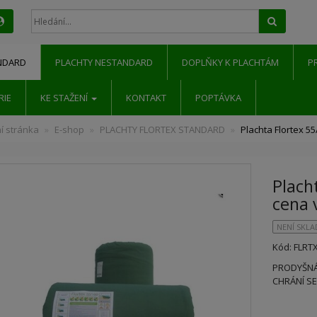
Hledat
NDARD
PLACHTY NESTANDARD
DOPLŇKY K PLACHTÁM
P
RIE
KE STAŽENÍ
KONTAKT
POPTÁVKA
í stránka
E-shop
PLACHTY FLORTEX STANDARD
Plachta Flortex 5
Plach
cena 
NENÍ SKL
Kód: FLR
PRODYŠNÁ
CHRÁNÍ SE