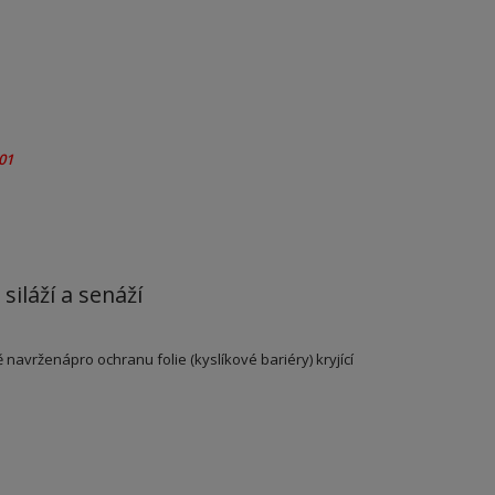
01
iláží a senáží
 navrženápro ochranu folie (kyslíkové bariéry) kryjící