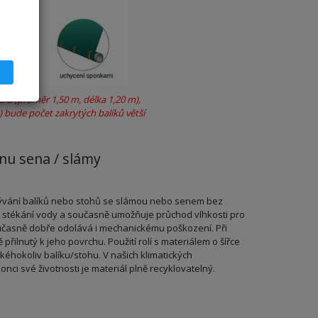
měrů (průměr 1,50 m, délka 1,20 m),
) bude počet zakrytých balíků větší
nu sena / slámy
ývání balíků nebo stohů se slámou nebo senem bez
uje stékání vody a současně umožňuje průchod vlhkosti pro
učasně dobře odolává i mechanickému poškození. Při
řilnutý k jeho povrchu. Použití rolí s materiálem o šířce
akéhokoliv balíku/stohu. V našich klimatických
nci své životnosti je materiál plně recyklovatelný.