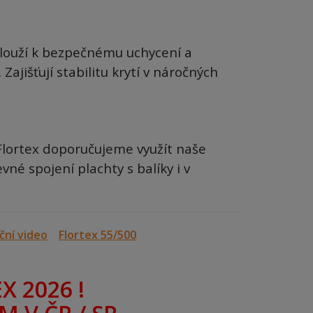
. Slouží k bezpečnému uchycení a
jišťují stabilitu krytí v náročných
 Flortex doporučujeme využít naše
evné spojení plachty s balíky i v
ční video
Flortex
55/500
X 2026 !