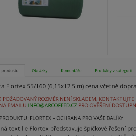
s produktu
Obrázky
Komentáře
Produkty v kategorii
ta Flortex 55/160 (6,15x12,5 m) cena včetně dopr
 POŽADOVANÝ ROZMĚR NENÍ SKLADEM, KONTAKTUJTE N
NA EMAILU
INFO@ARCOFEED.CZ
PRO OVĚŘENÍ DOSTUPN
 PRODUKTU: FLORTEX – OCHRANA PRO VAŠE BALÍKY
ná textilie Flortex představuje špičkové řešení pr