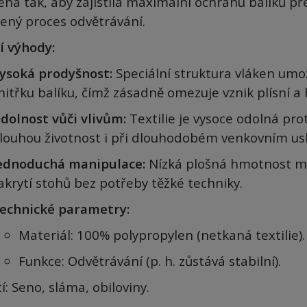
ena tak, aby zajistila maximální ochranu balíků př
zený proces odvětrávání.
í výhody:
ysoká prodyšnost:
Speciální struktura vláken umož
nitřku balíku, čímž zásadně omezuje vznik plísní a 
dolnost vůči vlivům:
Textilie je vysoce odolná prot
louhou životnost i při dlouhodobém venkovním us
ednoduchá manipulace:
Nízká plošná hmotnost ma
akrytí stohů bez potřeby těžké techniky.
echnické parametry:
Materiál: 100% polypropylen (netkaná textilie).
Funkce: Odvětrávání (p. h. zůstává stabilní).
í: Seno, sláma, obiloviny.