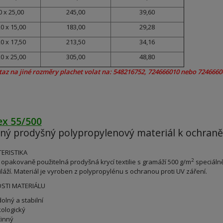
0 x 25,00
245,00
39,60
0 x 15,00
183,00
29,28
0 x 17,50
213,50
34,16
0 x 25,00
305,00
48,80
taz na jiné rozměry plachet volat na: 548216752, 724666010 nebo 7246660
ex 55/500
ný prodyšný polypropylenový materiál k ochraně s
ERISTIKA
2
opakovaně použitelná prodyšná krycí textilie s gramáží 500 g/m
speciálně
iláží. Materiál je vyroben z polypropylénu s ochranou proti UV záření.
STI MATERIÁLU
olný a stabilní
ologický
inný