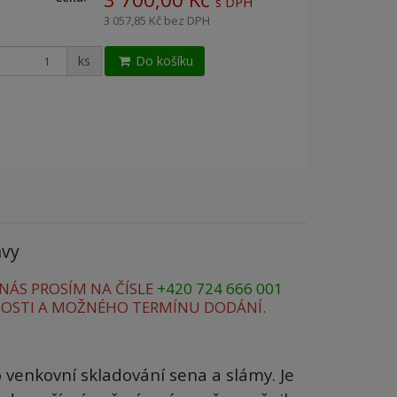
s DPH
3 057,85 Kč
bez DPH
ks
Do košíku
avy
ÁS PROSÍM NA ČÍSLE
+420 724 666 001
OSTI A MOŽNÉHO TERMÍNU DODÁNÍ.
o venkovní skladování sena a slámy. Je