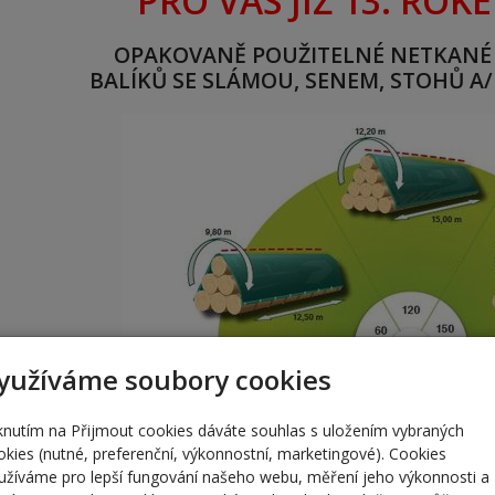
PRO VÁS JIŽ 13. ROKE
OPAKOVANĚ POUŽITELNÉ NETKANÉ T
BALÍKŮ SE SLÁMOU, SENEM, STOHŮ A/
yužíváme soubory cookies
iknutím na Přijmout cookies dáváte souhlas s uložením vybraných
okies (nutné, preferenční, výkonnostní, marketingové). Cookies
užíváme pro lepší fungování našeho webu, měření jeho výkonnosti a