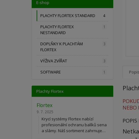
E-shop
PLACHTY FLORTEX STANDARD
4
PLACHTY FLORTEX
1
NESTANDARD
DOPLŇKY K PLACHTÁM
3
FLORTEX
VÝŽIVA ZVÍŘAT
3
Popi
SOFTWARE
1
Plach
Plachty Flortex
POKUD
Flortex
NEBO 
9. 7. 2025
Krycí systémy Flortex nabízí
POPIS
profesionální ochranu balíků sena
Netka
a slámy. Náš sortiment zahrnuje…