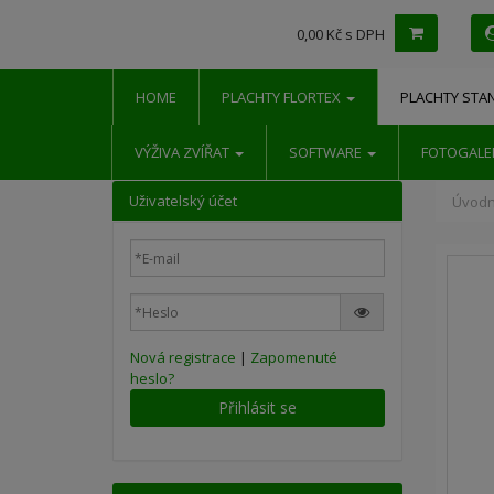
0,00 Kč s DPH
HOME
PLACHTY FLORTEX
PLACHTY STA
VÝŽIVA ZVÍŘAT
SOFTWARE
FOTOGALE
Uživatelský účet
Úvodn
Nová registrace
|
Zapomenuté
heslo?
Přihlásit se