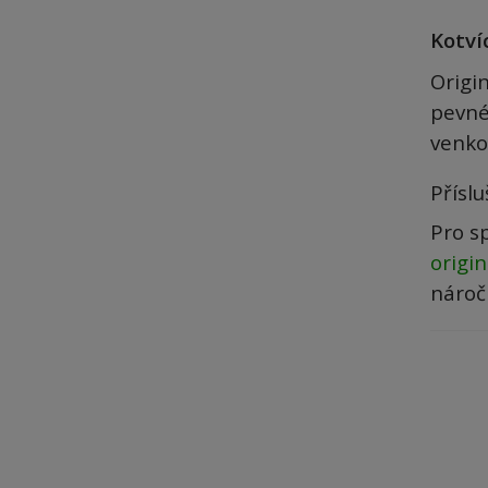
Kotví
Origin
pevné
venko
Přísl
Pro s
origin
nároč